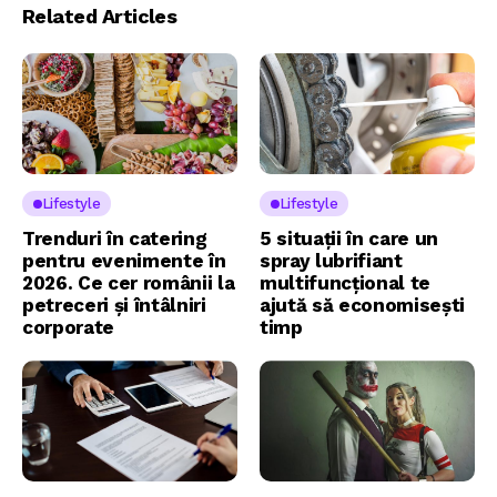
Related Articles
Lifestyle
Lifestyle
Trenduri în catering
5 situații în care un
pentru evenimente în
spray lubrifiant
2026. Ce cer românii la
multifuncțional te
petreceri și întâlniri
ajută să economisești
corporate
timp