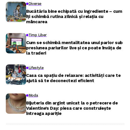
Diverse
Bucătăria bine echipată cu ingrediente – cum
îți schimbă rutina zilnică și relația cu
mâncarea
Timp Liber
Cum se schimbă mentalitatea unui parior sub
presiunea pariurilor live și ce poate învăța de
la traderi
Lifestyle
Casa ca spațiu de relaxare: activități care te
ajută să te deconectezi eficient
Moda
Bijuteria din argint unicat la o petrecere de
Valentine’s Day: piesa care construiește
întreaga apariție