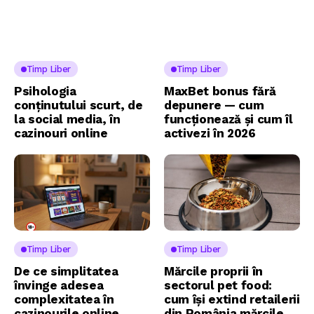
Timp Liber
Timp Liber
Psihologia
MaxBet bonus fără
conținutului scurt, de
depunere — cum
la social media, în
funcționează și cum îl
cazinouri online
activezi în 2026
Timp Liber
Timp Liber
De ce simplitatea
Mărcile proprii în
învinge adesea
sectorul pet food:
complexitatea în
cum își extind retailerii
cazinourile online
din România mărcile