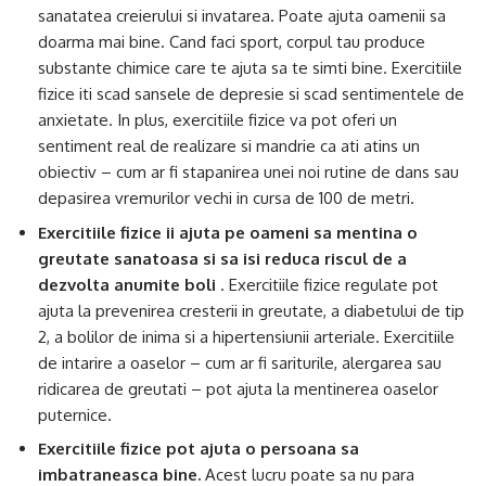
sanatatea creierului si invatarea. Poate ajuta oamenii sa
doarma mai bine. Cand faci sport, corpul tau produce
substante chimice care te ajuta sa te simti bine. Exercitiile
fizice iti scad sansele de depresie si scad sentimentele de
anxietate. In plus, exercitiile fizice va pot oferi un
sentiment real de realizare si mandrie ca ati atins un
obiectiv – cum ar fi stapanirea unei noi rutine de dans sau
depasirea vremurilor vechi in cursa de 100 de metri.
Exercitiile fizice ii ajuta pe oameni sa mentina o
greutate sanatoasa si sa isi reduca riscul de a
dezvolta anumite boli
. Exercitiile fizice regulate pot
ajuta la prevenirea cresterii in greutate, a diabetului de tip
2, a bolilor de inima si a hipertensiunii arteriale. Exercitiile
de intarire a oaselor – cum ar fi sariturile, alergarea sau
ridicarea de greutati – pot ajuta la mentinerea oaselor
puternice.
Exercitiile fizice pot ajuta o persoana sa
imbatraneasca bine.
Acest lucru poate sa nu para