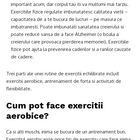
important acum, dar corpul tau iti va multumi mai tarziu.
Exercitiile fizice regulate imbunatatesc calitatea vietii –
capacitatea de a te bucura de lucruri – pe masura ce
imbatranesti. Poate imbunatati sanatatea creierului si
poate reduce sansa de a face Alzheimer (o boala a
creierului care provoaca pierderea memoriei). Exercitiile
fizice pot ajuta la prevenirea caderilor si a ranilor cauzate
de cadere.
Trei parti ale unei rutine de exercitii echilibrate includ:
exercitii aerobice, antrenament de forta si activitati de
flexibilitate.
Cum pot face exercitii
aerobice?
Ca si alti muschi, inima se bucura de un antrenament bun.
Exercitiul aerobic este orice tip de exercitiu care face inima