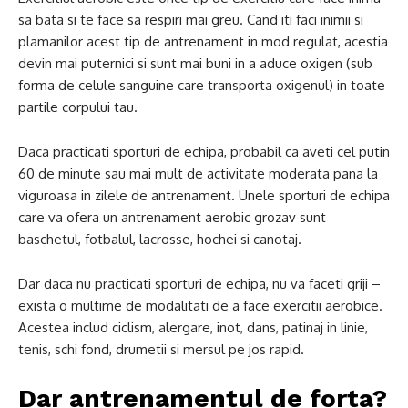
sa bata si te face sa respiri mai greu. Cand iti faci inimii si
plamanilor acest tip de antrenament in mod regulat, acestia
devin mai puternici si sunt mai buni in a aduce oxigen (sub
forma de celule sanguine care transporta oxigenul) in toate
partile corpului tau.
Daca practicati sporturi de echipa, probabil ca aveti cel putin
60 de minute sau mai mult de activitate moderata pana la
viguroasa in zilele de antrenament. Unele sporturi de echipa
care va ofera un antrenament aerobic grozav sunt
baschetul, fotbalul, lacrosse, hochei si canotaj.
Dar daca nu practicati sporturi de echipa, nu va faceti griji –
exista o multime de modalitati de a face exercitii aerobice.
Acestea includ ciclism, alergare, inot, dans, patinaj in linie,
tenis, schi fond, drumetii si mersul pe jos rapid.
Dar antrenamentul de forta?