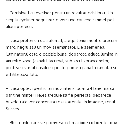
– Combina-l cu eyeliner pentru un rezultat echilibrat. Un
simplu eyeliner negru intr-o versiune cat-eye si rimel pot fi
aliatii perfecti.
– Daca preferi un ochi afumat, alege tonuri neutre precum
maro, negru sau un mov asemanator. De asemenea,
iluminatorul este o decizie buna, deoarece aduce lumina in
anumite zone (canalul lacrimal, sub arcul sprancenelor,
puntea si varful nasului si peste pometi pana la tampla) si
echilibreaza fata.
– Daca optezi pentru un mov intens, poarta-l bine marcat
dar tine minte! Pielea trebuie sa fie perfecta, deoarece
buzele tale vor concentra toata atentia. In imagine, tonul
Succes.
– Blush-urile care se potrivesc cel mai bine cu buzele mov