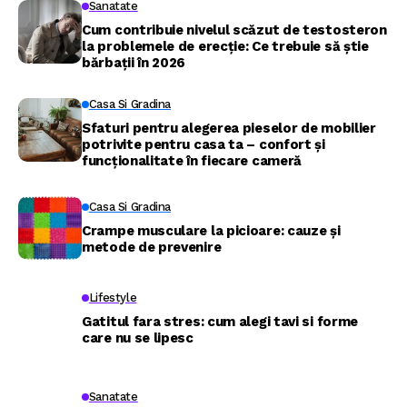
Sanatate
Cum contribuie nivelul scăzut de testosteron
la problemele de erecție: Ce trebuie să știe
bărbații în 2026
Casa Si Gradina
Sfaturi pentru alegerea pieselor de mobilier
potrivite pentru casa ta – confort și
funcționalitate în fiecare cameră
Casa Si Gradina
Crampe musculare la picioare: cauze și
metode de prevenire
Lifestyle
Gatitul fara stres: cum alegi tavi si forme
care nu se lipesc
Sanatate