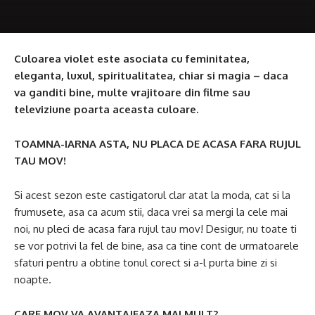
Culoarea violet este asociata cu feminitatea,
eleganta, luxul, spiritualitatea, chiar si magia – daca
va ganditi bine, multe vrajitoare din filme sau
televiziune poarta aceasta culoare.
TOAMNA-IARNA ASTA, NU PLACA DE ACASA FARA RUJUL
TAU MOV!
Si acest sezon este castigatorul clar atat la moda, cat si la
frumusete, asa ca acum stii, daca vrei sa mergi la cele mai
noi, nu pleci de acasa fara rujul tau mov! Desigur, nu toate ti
se vor potrivi la fel de bine, asa ca tine cont de urmatoarele
sfaturi pentru a obtine tonul corect si a-l purta bine zi si
noapte.
CARE MOV VA AVANTAJEAZA MAI MULT?