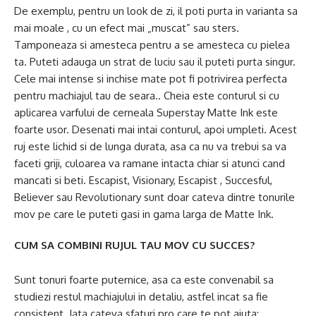
De exemplu, pentru un look de zi, il poti purta in varianta sa
mai moale , cu un efect mai „muscat” sau sters.
Tamponeaza si amesteca pentru a se amesteca cu pielea
ta. Puteti adauga un strat de luciu sau il puteti purta singur.
Cele mai intense si inchise mate pot fi potrivirea perfecta
pentru machiajul tau de seara.. Cheia este conturul si cu
aplicarea varfului de cerneala Superstay Matte Ink este
foarte usor. Desenati mai intai conturul, apoi umpleti. Acest
ruj este lichid si de lunga durata, asa ca nu va trebui sa va
faceti griji, culoarea va ramane intacta chiar si atunci cand
mancati si beti. Escapist, Visionary, Escapist , Succesful,
Believer sau Revolutionary sunt doar cateva dintre tonurile
mov pe care le puteti gasi in gama larga de Matte Ink.
CUM SA COMBINI RUJUL TAU MOV CU SUCCES?
Sunt tonuri foarte puternice, asa ca este convenabil sa
studiezi restul machiajului in detaliu, astfel incat sa fie
consistent. Iata cateva sfaturi pro care te pot ajuta: