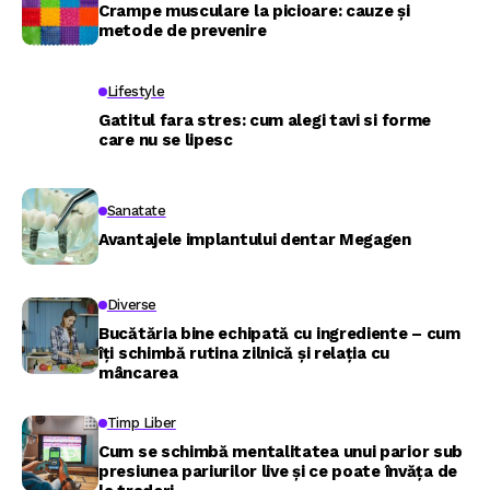
Crampe musculare la picioare: cauze și
metode de prevenire
Lifestyle
Gatitul fara stres: cum alegi tavi si forme
care nu se lipesc
Sanatate
Avantajele implantului dentar Megagen
Diverse
Bucătăria bine echipată cu ingrediente – cum
îți schimbă rutina zilnică și relația cu
mâncarea
Timp Liber
Cum se schimbă mentalitatea unui parior sub
presiunea pariurilor live și ce poate învăța de