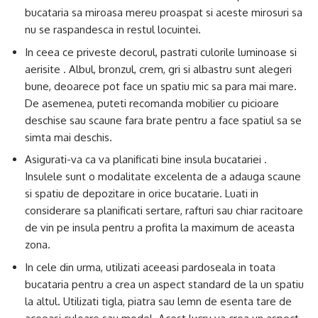
bucataria sa miroasa mereu proaspat si aceste mirosuri sa
nu se raspandesca in restul locuintei.
In ceea ce priveste decorul, pastrati culorile luminoase si
aerisite . Albul, bronzul, crem, gri si albastru sunt alegeri
bune, deoarece pot face un spatiu mic sa para mai mare.
De asemenea, puteti recomanda mobilier cu picioare
deschise sau scaune fara brate pentru a face spatiul sa se
simta mai deschis.
Asigurati-va ca va planificati bine insula bucatariei .
Insulele sunt o modalitate excelenta de a adauga scaune
si spatiu de depozitare in orice bucatarie. Luati in
considerare sa planificati sertare, rafturi sau chiar racitoare
de vin pe insula pentru a profita la maximum de aceasta
zona.
In cele din urma, utilizati aceeasi pardoseala in toata
bucataria pentru a crea un aspect standard de la un spatiu
la altul. Utilizati tigla, piatra sau lemn de esenta tare de