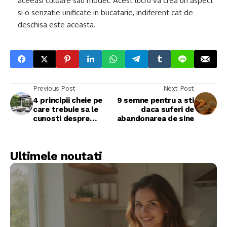
aceeasi culoare sau model. Acest lucru va crea un aspect
si o senzatie unificate in bucatarie, indiferent cat de
deschisa este aceasta.
Previous Post
Next Post
4 principii cheie pe
9 semne pentru a sti
care trebuie sa le
daca suferi de
cunosti despre
abandonarea de sine
designul exterior
Ultimele noutati