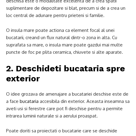
deschisa este o modalitate excelenta de a crea spatii
suplimentare de depozitare si blat, precum si de a crea un
loc central de adunare pentru prieteni si familie.
O insula mare poate actiona ca element focal al unei
bucatarii, creand un flux natural dintr-o zona in alta. Cu
suprafata sa mare, o insula mare poate gazdui mai multe
puncte de foc pe plita ceramica, chiuvete si alte aparate.
2. Deschideti bucataria spre
exterior
O idee grozava de amenajare a bucatariei deschise este de
a face
bucataria
accesibila din exterior. Aceasta inseamna sa
aveti usi si ferestre care pot fi deschise pentru a permite
intrarea luminii naturale si a aerului proaspat.
Poate doriti sa proiectati o bucatarie care se deschide