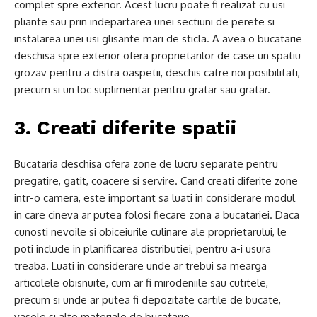
complet spre exterior. Acest lucru poate fi realizat cu usi
pliante sau prin indepartarea unei sectiuni de perete si
instalarea unei usi glisante mari de sticla. A avea o bucatarie
deschisa spre exterior ofera proprietarilor de case un spatiu
grozav pentru a distra oaspetii, deschis catre noi posibilitati,
precum si un loc suplimentar pentru gratar sau gratar.
3. Creati diferite spatii
Bucataria deschisa ofera zone de lucru separate pentru
pregatire, gatit, coacere si servire. Cand creati diferite zone
intr-o camera, este important sa luati in considerare modul
in care cineva ar putea folosi fiecare zona a bucatariei. Daca
cunosti nevoile si obiceiurile culinare ale proprietarului, le
poti include in planificarea distributiei, pentru a-i usura
treaba. Luati in considerare unde ar trebui sa mearga
articolele obisnuite, cum ar fi mirodeniile sau cutitele,
precum si unde ar putea fi depozitate cartile de bucate,
vasele si alte materiale de bucatarie.