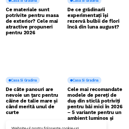
Casa Si Gradina
Casa Si Gradina
Ce materiale sunt
De ce grădinarii
potrivite pentru masa
experimentați își
de exterior? Cele mai
rezervă bulbii de flori
atractive propuneri
încă din luna august?
pentru 2026
Casa Si Gradina
Casa Si Gradina
De câte panouri are
Cele mai recomandate
nevoie un țarc pentru
modele de pereți de
câine de talie mare și
duș din sticlă potriviți
când merită unul de
pentru băi mici în 2026
curte
– 5 variante pentru un
ambient luminos și
aerisit
Website-ul nostru foloseste cookie-uri