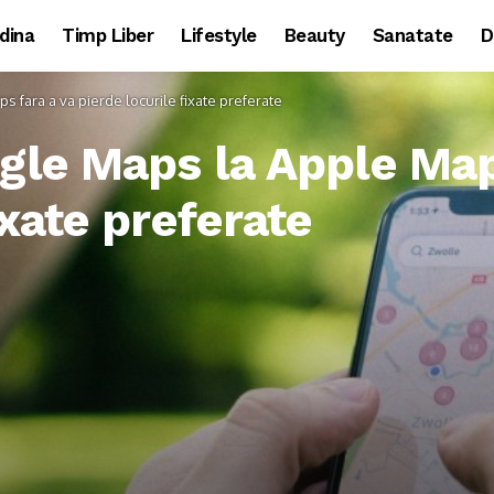
dina
Timp Liber
Lifestyle
Beauty
Sanatate
D
 fara a va pierde locurile fixate preferate
ogle Maps la Apple Map
ixate preferate