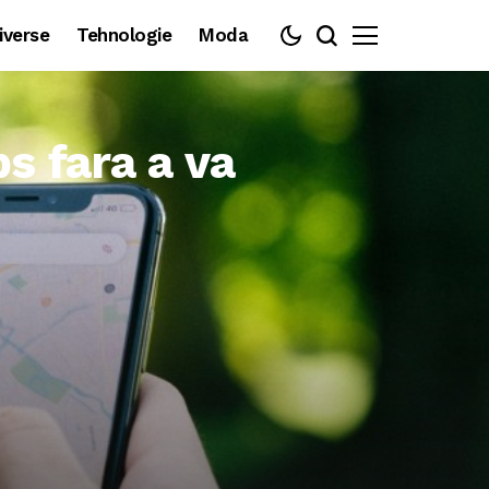
iverse
Tehnologie
Moda
s fara a va