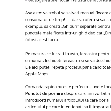
Asa este: va trebui sa salvati manual fiecare
consumator de timp! — dar va ofera si sansa d
exemplu, sa creati „Ghiduri” separate pentru d
punctele mele fixate intr-un ghid dedicat „Dru
folosi acest lucru.
Pe masura ce lucrati la asta, fereastra pentru
un numar. Inchideti fereastra si se va deschi
De aici puteti repeta procesul pana cand toat
Apple Maps.
Comanda rapida nu este perfecta – unele locat
Punctul de pornire
despre care am vorbit ma
introduceti numarul articolului la care doriti s
articolului pe care intentionati sa il importat