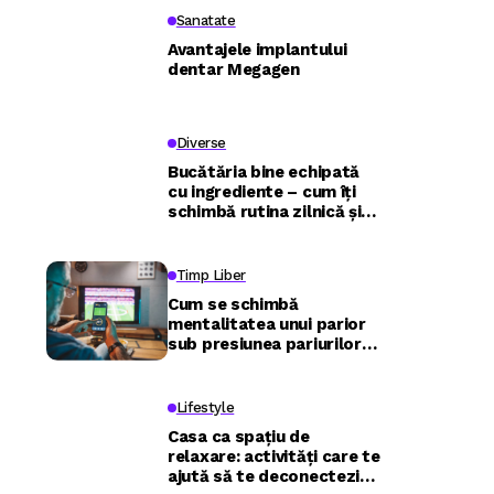
Sanatate
Avantajele implantului
dentar Megagen
Diverse
Bucătăria bine echipată
cu ingrediente – cum îți
schimbă rutina zilnică și
relația cu mâncarea
Timp Liber
Cum se schimbă
mentalitatea unui parior
sub presiunea pariurilor
live și ce poate învăța de
la traderi
Lifestyle
Casa ca spațiu de
relaxare: activități care te
ajută să te deconectezi