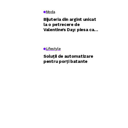
eficient
Moda
Bijuteria din argint unicat
la o petrecere de
Valentine’s Day: piesa care
construiește întreaga
apariție
Lifestyle
Soluții de automatizare
pentru porți batante