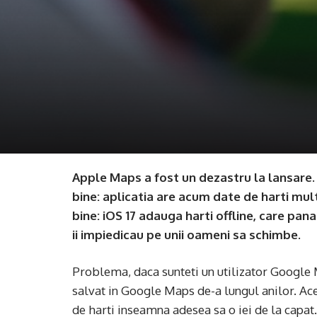
Apple Maps a fost un dezastru la lansare. 
bine: aplicatia are acum date de harti mult
bine: iOS 17 adauga harti offline, care pa
ii impiedicau pe unii oameni sa schimbe.
Problema, daca sunteti un utilizator Google M
salvat in Google Maps de-a lungul anilor. Aces
de harti inseamna adesea sa o iei de la capat