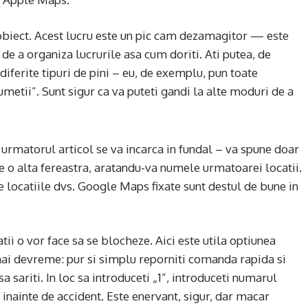
 obiect. Acest lucru este un pic cam dezamagitor — este
e a organiza lucrurile asa cum doriti. Ati putea, de
iferite tipuri de pini – eu, de exemplu, pun toate
metii”. Sunt sigur ca va puteti gandi la alte moduri de a
 urmatorul articol se va incarca in fundal – va spune doar
de o alta fereastra, aratandu-va numele urmatoarei locatii.
e locatiile dvs. Google Maps fixate sunt destul de bune in
ii o vor face sa se blocheze. Aici este utila optiunea
i devreme: pur si simplu reporniti comanda rapida si
a sariti. In loc sa introduceti „1”, introduceti numarul
i inainte de accident. Este enervant, sigur, dar macar