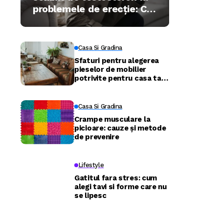
problemele de erecție: Ce
trebuie să știe bărbații în
2026
Casa Si Gradina
Sfaturi pentru alegerea
pieselor de mobilier
potrivite pentru casa ta –
confort și funcționalitate
în fiecare cameră
Casa Si Gradina
Crampe musculare la
picioare: cauze și metode
de prevenire
Lifestyle
Gatitul fara stres: cum
alegi tavi si forme care nu
se lipesc