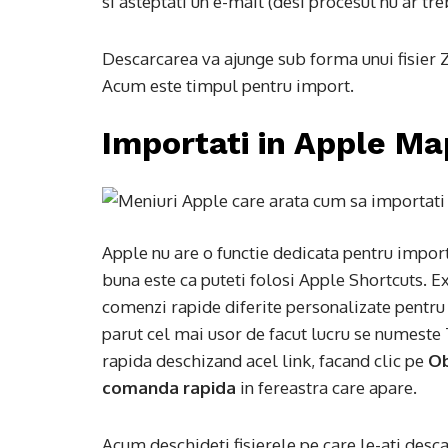
si asteptati un e-mail (desi procesul nu ar t
Descarcarea va ajunge sub forma unui fisier ZI
Acum este timpul pentru import.
Importati in Apple Ma
Apple nu are o functie dedicata pentru impor
buna este ca puteti folosi Apple Shortcuts. E
comenzi rapide diferite personalizate pentru j
parut cel mai usor de facut lucru se numest
rapida deschizand acel link, facand clic pe
Ob
comanda rapida
in fereastra care apare.
Acum deschideti fisierele pe care le-ati desca