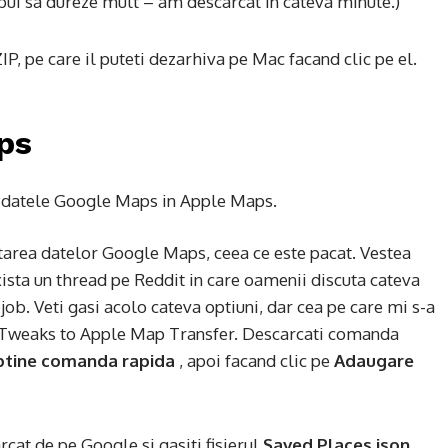
rebui sa dureze mult – am descarcat in cateva minute.)
P, pe care il puteti dezarhiva pe Mac facand clic pe el.
ps
tarea datelor Google Maps, ceea ce este pacat. Vestea
xista un thread pe Reddit in care oamenii discuta cateva
ob. Veti gasi acolo cateva optiuni, dar cea pe care mi s-a
e Tweaks to Apple Map Transfer. Descarcati comanda
tine comanda rapida
, apoi facand clic pe
Adaugare
rcat de pe Google si gasiti fisierul
Saved Places.json
.