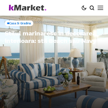
Home
Casa si Gradina
Stilul marinaresc in decorarea interioara: stil
Casa Si Gradina
Beach sau Navy
Stilul marinaresc in decorarea
interioara: stil Beach sau Navy