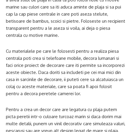
marine sau culori care sa iti aduca aminte de plaja si sa pui
cap la cap piese centrale in care poti aseza stelute,
betisoare de bambus, scoici si pietre. Foloseste un recipient
transparent pentru a le aseza si voila, ai deja o piesa
centrala cu motive marine.
Cu materialele pe care le folosesti pentru a realiza piesa
centrala poti crea si telefoane mobile, decora lumanari si
faci orice proiect de decorare care iti permite sa incorporezi
aceste obiecte. Daca doriti sa includeti pe cei mai mici din
casa in sarcinile de decorare, ii puteti cere sa alcatuiasca un
colaj cu aceste materiale, care sa poata fi apoi folosit
pentru a decora peretele camerei lor.
Pentru a crea un decor care are legatura cu plaja putem
picta peretii intr-o culoare turcoaz marin si daca dorim mai
multe detalii, punem un vinil decorativ care simuleaza valuri,
pescarusi sau are vreun alt design legat de mare si plaja.