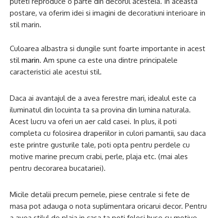
puteti reproduce o parte din decorul acesteia. In aceasta
postare, va oferim idei si imagini de decoratiuni interioare in
stil marin.
Culoarea albastra si dungile sunt foarte importante in acest
stil
marin
. Am spune ca este una dintre principalele
caracteristici ale acestui stil.
Daca ai avantajul de a avea ferestre mari, idealul este ca
iluminatul din locuinta ta sa provina din lumina naturala.
Acest lucru va oferi un aer cald casei. In plus, il poti
completa cu folosirea draperiilor in culori pamantii, sau daca
este printre gusturile tale, poti opta pentru perdele cu
motive marine precum crabi, perle, plaja etc. (mai ales
pentru decorarea bucatariei).
Micile detalii precum pernele, piese centrale si fete de
masa pot adauga o nota suplimentara oricarui decor. Pentru
a avea stilul de plaja in casa ta poti folosi huse cu motive