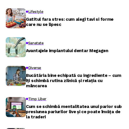
Lifestyle
Gatitul fara stres: cum alegi tavi si forme
care nu se lipesc
Sanatate
Avantajele implantului dentar Megagen
Diverse
Bucătăria bine echipată cu ingrediente – cum
îți schimbă rutina zilnică și relația cu
mâncarea
Timp Liber
Cum se schimbă mentalitatea unui parior sub
presiunea pariurilor live și ce poate învăța de
la traderi