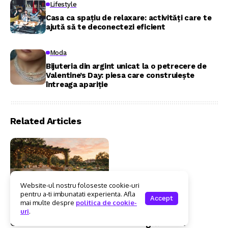
Lifestyle
Casa ca spațiu de relaxare: activități care te
ajută să te deconectezi eficient
Moda
Bijuteria din argint unicat la o petrecere de
Valentine’s Day: piesa care construiește
întreaga apariție
Related Articles
Website-ul nostru foloseste cookie-uri
pentru a-ti imbunatati experienta. Afla
Accept
mai multe despre
politica de cookie-
Casa Si Gradina
Casa Si Gradina
uri
.
Ce materiale sunt
De ce grădinarii