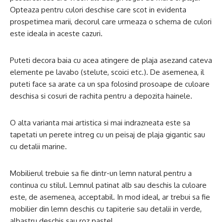
Opteaza pentru culori deschise care scot in evidenta
prospetimea marii, decorul care urmeaza o schema de culori
este ideala in aceste cazuri.
Puteti decora baia cu acea atingere de plaja asezand cateva
elemente pe lavabo (stelute, scoici etc.). De asemenea, il
puteti face sa arate ca un spa folosind prosoape de culoare
deschisa si cosuri de rachita pentru a depozita hainele.
O alta varianta mai artistica si mai indrazneata este sa
tapetati un perete intreg cu un peisaj de plaja gigantic sau
cu detalii marine.
Mobilierul trebuie sa fie dintr-un lemn natural pentru a
continua cu stilul. Lemnul patinat alb sau deschis la culoare
este, de asemenea, acceptabil. In mod ideal, ar trebui sa fie
mobilier din lemn deschis cu tapiterie sau detalii in verde,
albastru deschis sau roz pastel.