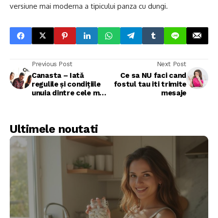
versiune mai moderna a tipicului panza cu dungi.
Previous Post
Next Post
Canasta – Iată
Ce sa NU faci cand
regulile și condițiile
fostul tau iti trimite
unuia dintre cele mai
mesaje
populare jocuri de
masă
Ultimele noutati