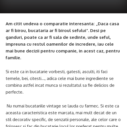
Am citit undeva o comparatie interesanta: „Daca casa
ar fi birou, bucataria ar fi biroul sefului”. Desi pe
ganduri, poate ca ar fi sala de sedinte, unde seful,
impreuna cu restul oamenilor de incredere, iau cele
mai bune decizii pentru companie, in acest caz, pentru
familie.
Si este ca in bucatarie vorbesti, gatesti, asculti, iti faci
temele, bei, citesti…, adica cele mai bune ingrediente se
combina astfel incat munca si rezultatul sa fie delicios de
perfecte.
Nu numai bucatariile vintage se lauda cu farmec. Si este ca
aceasta caracteristica este marcata, mai mult decat de un
stil decorativ specific, de senzatii personale, ale celor care o
folosesc si fac din bucatarie locul lor preferat pentru multe