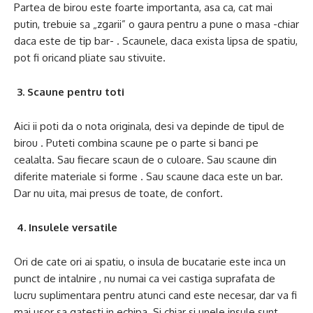
Partea de birou este foarte importanta, asa ca, cat mai
putin, trebuie sa „zgarii” o gaura pentru a pune o masa -chiar
daca este de tip bar- . Scaunele, daca exista lipsa de spatiu,
pot fi oricand pliate sau stivuite.
3. Scaune pentru toti
Aici ii poti da o nota originala, desi va depinde de tipul de
birou . Puteti combina scaune pe o parte si banci pe
cealalta. Sau fiecare scaun de o culoare. Sau scaune din
diferite materiale si forme . Sau scaune daca este un bar.
Dar nu uita, mai presus de toate, de confort.
4. Insulele versatile
Ori de cate ori ai spatiu, o insula de bucatarie este inca un
punct de intalnire , nu numai ca vei castiga suprafata de
lucru suplimentara pentru atunci cand este necesar, dar va fi
mai usor sa gatesti in echipa. Si chiar si unele insule sunt