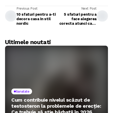
Previous Post
Next Post
10 sfaturi pentru a-ti
5 sfaturi pentru a
decora casa in stil
face alegerea
nordic
corecta atunci cand
decorati camera
bebelusului dvs
Ultimele noutati
Sanatate
Cum contribuie nivelul scăzut de
testosteron la problemele de erecție:
Ce trebuie să știe bărbații în 2026