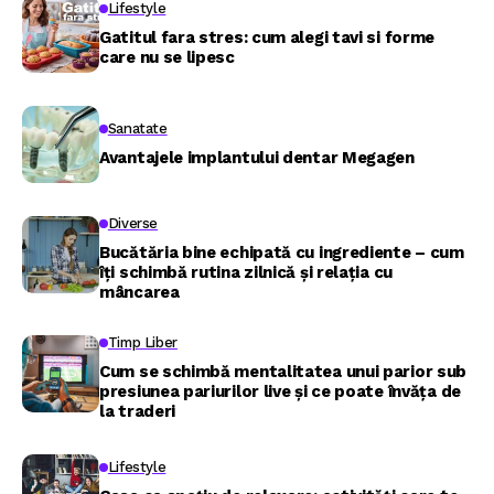
Lifestyle
Gatitul fara stres: cum alegi tavi si forme
care nu se lipesc
Sanatate
Avantajele implantului dentar Megagen
Diverse
Bucătăria bine echipată cu ingrediente – cum
îți schimbă rutina zilnică și relația cu
mâncarea
Timp Liber
Cum se schimbă mentalitatea unui parior sub
presiunea pariurilor live și ce poate învăța de
la traderi
Lifestyle