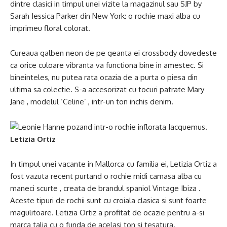
dintre clasici in timpul unei vizite la magazinul sau SJP by
Sarah Jessica Parker din New York: o rochie maxi alba cu
imprimeu floral colorat.
Cureaua galben neon de pe geanta ei crossbody dovedeste
ca orice culoare vibranta va functiona bine in amestec. Si
bineinteles, nu putea rata ocazia de a purta o piesa din
ultima sa colectie. S-a accesorizat cu tocuri patrate Mary
Jane , modelul ‘Celine’ , intr-un ton inchis denim.
Letizia Ortiz
In timpul unei vacante in Mallorca cu familia ei, Letizia Ortiz a
fost vazuta recent purtand o rochie midi camasa alba cu
maneci scurte , creata de brandul spaniol Vintage Ibiza .
Aceste tipuri de rochii sunt cu croiala clasica si sunt foarte
magulitoare. Letizia Ortiz a profitat de ocazie pentru a-si
marca talia cu o funda de acelasi ton si tesatura.