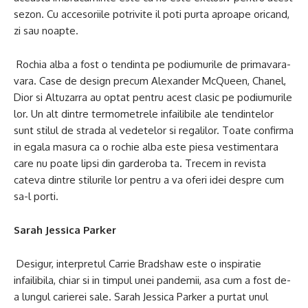
sezon. Cu accesoriile potrivite il poti purta aproape oricand,
zi sau noapte.
Rochia alba a fost o tendinta pe podiumurile de primavara-
vara. Case de design precum Alexander McQueen, Chanel,
Dior si Altuzarra au optat pentru acest clasic pe podiumurile
lor. Un alt dintre termometrele infailibile ale tendintelor
sunt stilul de strada al vedetelor si regalilor. Toate confirma
in egala masura ca o rochie alba este piesa vestimentara
care nu poate lipsi din garderoba ta. Trecem in revista
cateva dintre stilurile lor pentru a va oferi idei despre cum
sa-l porti.
Sarah Jessica Parker
Desigur, interpretul Carrie Bradshaw este o inspiratie
infailibila, chiar si in timpul unei pandemii, asa cum a fost de-
a lungul carierei sale. Sarah Jessica Parker a purtat unul