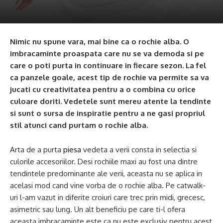
Nimic nu spune vara, mai bine ca o rochie alba. O
imbracaminte proaspata care nu se va demoda si pe
care o poti purta in continuare in fiecare sezon. La fel
ca panzele goale, acest tip de rochie va permite sa va
jucati cu creativitatea pentru a o combina cu orice
culoare doriti. Vedetele sunt mereu atente la tendinte
si sunt o sursa de inspiratie pentru a ne gasi propriul
stil atunci cand purtam o rochie alba.
Arta de a purta
piesa
vedeta a verii consta in selectia si
culorile accesoriilor. Desi rochiile maxi au fost una dintre
tendintele predominante ale verii, aceasta nu se aplica in
acelasi mod cand vine vorba de o rochie alba. Pe catwalk-
uri l-am vazut in diferite croiuri care trec prin midi, grecesc,
asimetric sau lung. Un alt beneficiu pe care ti-l ofera
aceasta imbracaminte este ca nu este exclusiv pentru acest