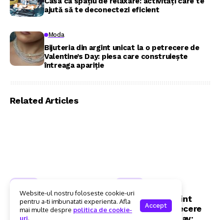
Casa ca spațiu de relaxare: activități care te
ajută să te deconectezi eficient
Moda
Bijuteria din argint unicat la o petrecere de
Valentine’s Day: piesa care construiește
întreaga apariție
Related Articles
Moda
Moda
Website-ul nostru foloseste cookie-uri
Stilul effortless: ce
Bijuteria din argint
pentru a-ti imbunatati experienta. Afla
Accept
cercei pentru femei
unicat la o petrecere
mai multe despre
politica de cookie-
aleg experții în modă
de Valentine’s Day:
uri
.