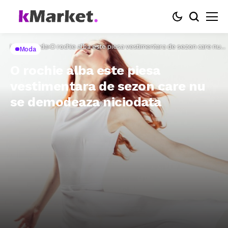
Home
Moda
O rochie alba este piesa vestimentara de sezon care nu
Moda
se demodeaza niciodata
O rochie alba este piesa
vestimentara de sezon care nu
se demodeaza niciodata