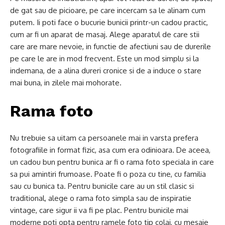
de gat sau de picioare, pe care incercam sa le alinam cum
putem. Ii poti face o bucurie bunicii printr-un cadou practic,
cum ar fi un aparat de masaj. Alege aparatul de care stii
care are mare nevoie, in functie de afectiuni sau de durerile
pe care le are in mod frecvent. Este un mod simplu si la
indemana, de a alina dureri cronice si de a induce o stare
mai buna, in zilele mai mohorate.
Rama foto
Nu trebuie sa uitam ca persoanele mai in varsta prefera
fotografiile in format fizic, asa cum era odinioara. De aceea,
un cadou bun pentru bunica ar fi o rama foto speciala in care
sa pui amintiri frumoase. Poate fi o poza cu tine, cu familia
sau cu bunica ta. Pentru bunicile care au un stil clasic si
traditional, alege o rama foto simpla sau de inspiratie
vintage, care sigur ii va fi pe plac. Pentru bunicile mai
moderne poti opta pentru ramele foto tip colaj, cu mesaje