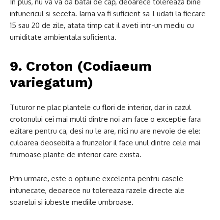
In plus, nu va va da batai de cap, deoarece tolereaza bine
intunericul si seceta. Iarna va fi suficient sa-l udati la fiecare
15 sau 20 de zile, atata timp cat il aveti intr-un mediu cu
umiditate ambientala suficienta.
9. Croton (Codiaeum
variegatum)
Tuturor ne plac plantele cu
flori
de interior, dar in cazul
crotonului cei mai multi dintre noi am face o exceptie fara
ezitare pentru ca, desi nu le are, nici nu are nevoie de ele:
culoarea deosebita a frunzelor il face unul dintre cele mai
frumoase plante de interior care exista.
Prin urmare, este o optiune excelenta pentru casele
intunecate, deoarece nu tolereaza razele directe ale
soarelui si iubeste mediile umbroase.