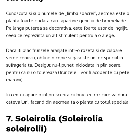
Cunoscuta si sub numele de „limba soacrei”, aecmea este o
planta foarte ciudata care apartine genului de bromeliade.
Pe langa puterea sa decorativa, este foarte usor de ingrijit,
ceea ce reprezinta un alt stimulent pentru a o alege.
Daca iti plac frunzele aranjate intr-o rozeta si de culoare
verde cenusiu, obtine o copie si gaseste un loc special in
sufrageria ta. Desigur, nu-l puneti niciodata in plin soare,
pentru ca nu o tolereaza (frunzele ii vor fi acoperite cu pete
maronii).
In centru apare o inflorescenta cu bractee roz care va dura
cateva luni, facand din aecmea ta o planta cu totul speciala.
7. Soleirolia (Soleirolia
soleirolii)