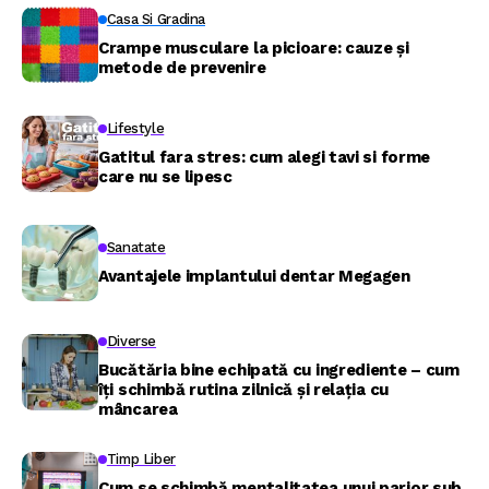
Casa Si Gradina
Crampe musculare la picioare: cauze și
metode de prevenire
Lifestyle
Gatitul fara stres: cum alegi tavi si forme
care nu se lipesc
Sanatate
Avantajele implantului dentar Megagen
Diverse
Bucătăria bine echipată cu ingrediente – cum
îți schimbă rutina zilnică și relația cu
mâncarea
Timp Liber
Cum se schimbă mentalitatea unui parior sub