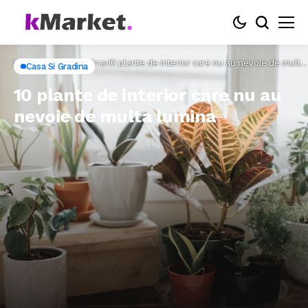
Home
Casa si Gradina
10 plante de interior care nu au nevoie de multa
Casa Si Gradina
lumina
10 plante de interior care nu au
nevoie de multa lumina