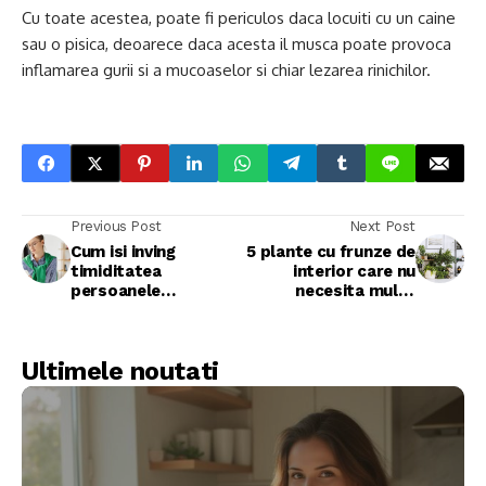
Cu toate acestea, poate fi periculos daca locuiti cu un caine
sau o pisica, deoarece daca acesta il musca poate provoca
inflamarea gurii si a mucoaselor si chiar lezarea rinichilor.
Previous Post
Next Post
Cum isi inving
5 plante cu frunze de
timiditatea
interior care nu
persoanele
necesita multa
introvertite pe un
ingrijire
site de matrimoniale
Ultimele noutati