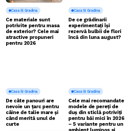
Casa Si Gradina
Casa Si Gradina
Ce materiale sunt
De ce grădinarii
potrivite pentru masa
experimentați își
de exterior? Cele mai
rezervă bulbii de flori
atractive propuneri
încă din luna august?
pentru 2026
Casa Si Gradina
Casa Si Gradina
De câte panouri are
Cele mai recomandate
nevoie un țarc pentru
modele de pereți de
câine de talie mare și
duș din sticlă potriviți
când merită unul de
pentru băi mici în 2026
curte
– 5 variante pentru un
ambient luminos și