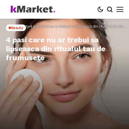
Home
Beauty
4 pasi care nu ar trebui sa lipseasca din ritualul tau de
Beauty
frumusete
4 pasi care nu ar trebui sa
lipseasca din ritualul tau de
frumusete