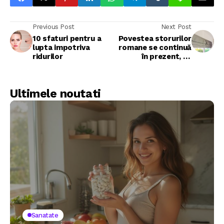
Previous Post
Next Post
10 sfaturi pentru a
Povestea storurilor
lupta impotriva
romane se continuă
ridurilor
în prezent, cu
elemente moderne și
stil
Ultimele noutati
Sanatate