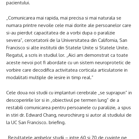
pacientului.
„Comunicarea mai rapida, mai precisa si mai naturala se
numara printre nevoile cele mai dorite ale persoanelor care
si-au pierdut capacitatea de a vorbi dupa o paralizie
severa”, cercetatorii de la Universitatea din California, San
Francisco si alte institutii din Statele Unite si Statele Unite.
Regatul, a scris in studiul lor. „Aici am demonstrat ca toate
aceste nevoi pot fi abordate cu un sistem neuroprotetic de
vorbire care decodifica activitatea corticala articulatorie in
modalitati multiple de iesire in timp real.”
Cele doua noi studii cu implanturi cerebrale „se suprapun” in
descoperirile lor si in „obiectivul pe termen lung” de a
restabili comunicarea pentru persoanele cu paralizie, a spus
in stiri dr. Edward Chang, neurochirurg si autor al studiului de
la UC San Francisco. briefing.
„Rezultatele ambelor studii – intre 60 si 70 de cuvinte pe