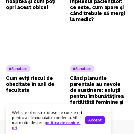
noaptea și cum poți
înțelesul pacienților:
opri acest obicei
ce este, cum apare și
când trebuie să mergi
la medic?
Sanatate
Sanatate
Cum eviți riscul de
Când planurile
obezitate în anii de
parentale au nevoie
facultate
de susținere: soluții
pentru îmbunătățirea
fertilității feminine și
masculine
Website-ul nostru foloseste cookie-uri
pentru a-ti imbunatati experienta. Afla
Accept
mai multe despre
politica de cookie-
uri
.
© Copyright 2025 kMarket.ro