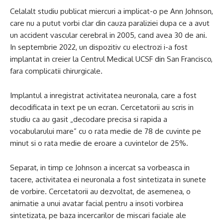
Celalalt studiu publicat miercuri a implicat-o pe Ann Johnson,
care nu a putut vorbi clar din cauza paraliziei dupa ce a avut
un accident vascular cerebral in 2005, cand avea 30 de ani.
In septembrie 2022, un dispozitiv cu electrozi i-a fost
implantat in creier la Centrul Medical UCSF din San Francisco,
fara complicatii chirurgicale.
Implantul a inregistrat activitatea neuronala, care a fost
decodificata in text pe un ecran. Cercetatorii au scris in
studiu ca au gasit „decodare precisa si rapida a
vocabularului mare” cu o rata medie de 78 de cuvinte pe
minut si o rata medie de eroare a cuvintelor de 25%.
Separat, in timp ce Johnson a incercat sa vorbeasca in
tacere, activitatea ei neuronala a fost sintetizata in sunete
de vorbire. Cercetatorii au dezvoltat, de asemenea, o
animatie a unui avatar facial pentru a insoti vorbirea
sintetizata, pe baza incercarilor de miscari faciale ale