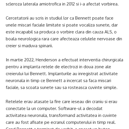
scleroza laterala amiotrofica in 2012 si i-a afectat vorbirea.
Cercetatorii au scris in studiul lor ca Bennett poate face
unele miscari faciale limitate si poate vocaliza sunete, dar
este incapabil sa produca o vorbire clara din cauza ALS, o
boala neurologica rara care afecteaza celulele nervoase din
creier si maduva spinarii.
In martie 2022, Henderson a efectuat interventia chirurgicala
pentru a implanta retele de electrozi in doua zone ale
creierului lui Bennett. Implanturile au inregistrat activitate
neuronala in timp ce Bennett a incercat sa faca miscari
faciale, sa scoata sunete sau sa rosteasca cuvinte simple.
Retelele erau atasate la fire care ieseau din craniu si erau
conectate la un computer. Software-ul a decodat
activitatea neuronala, transformand activitatea in cuvinte
care au fost afisate pe ecranul computerului in timp real.