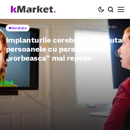
Home
Sanatate
Implanturile cerebrale pot ajuta persoanele cu
Sanatate
paralizie sa „vorbeasca” mai repede
Implanturile cerebrale pot ajuta
persoanele cu paralizie sa
„vorbeasca” mai repede