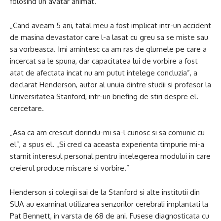
folosind un avatar animat.
„Cand aveam 5 ani, tatal meu a fost implicat intr-un accident
de masina devastator care l-a lasat cu greu sa se miste sau
sa vorbeasca. Imi amintesc ca am ras de glumele pe care a
incercat sa le spuna, dar capacitatea lui de vorbire a fost
atat de afectata incat nu am putut intelege concluzia”, a
declarat Henderson, autor al unuia dintre studii si profesor la
Universitatea Stanford, intr-un briefing de stiri despre el.
cercetare.
„Asa ca am crescut dorindu-mi sa-l cunosc si sa comunic cu
el”, a spus el. „Si cred ca aceasta experienta timpurie mi-a
starnit interesul personal pentru intelegerea modului in care
creierul produce miscare si vorbire.”
Henderson si colegii sai de la Stanford si alte institutii din
SUA au examinat utilizarea senzorilor cerebrali implantati la
Pat Bennett, in varsta de 68 de ani. Fusese diagnosticata cu