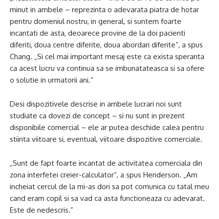
minut in ambele – reprezinta o adevarata piatra de hotar
pentru domeniul nostru, in general, si suntem foarte
incantati de asta, deoarece provine de la doi pacienti
diferiti, doua centre diferite, doua abordari diferite”, a spus
Chang. „Si cel mai important mesaj este ca exista speranta
ca acest lucru va continua sa se imbunatateasca si sa ofere
o solutie in urmatorii ani.”
Desi dispozitivele descrise in ambele lucrari noi sunt
studiate ca dovezi de concept – si nu sunt in prezent
disponibile comercial – ele ar putea deschide calea pentru
stiinta viitoare si, eventual, viitoare dispozitive comerciale.
„Sunt de fapt foarte incantat de activitatea comerciala din
zona interfetei creier-calculator”, a spus Henderson. „Am
incheiat cercul de la mi-as dori sa pot comunica cu tatal meu
cand eram copil si sa vad ca asta functioneaza cu adevarat.
Este de nedescris.”