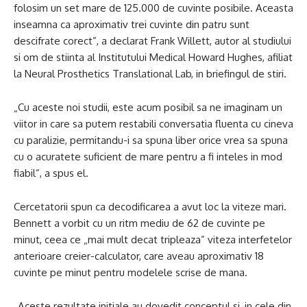
folosim un set mare de 125.000 de cuvinte posibile. Aceasta
inseamna ca aproximativ trei cuvinte din patru sunt
descifrate corect”, a declarat Frank Willett, autor al studiului
si om de stiinta al Institutului Medical Howard Hughes, afiliat
la Neural Prosthetics Translational Lab, in ​​briefingul de stiri.
„Cu aceste noi studii, este acum posibil sa ne imaginam un
viitor in care sa putem restabili conversatia fluenta cu cineva
cu paralizie, permitandu-i sa spuna liber orice vrea sa spuna
cu o acuratete suficient de mare pentru a fi inteles in mod
fiabil”, a spus el.
Cercetatorii spun ca decodificarea a avut loc la viteze mari.
Bennett a vorbit cu un ritm mediu de 62 de cuvinte pe
minut, ceea ce „mai mult decat tripleaza” viteza interfetelor
anterioare creier-calculator, care aveau aproximativ 18
cuvinte pe minut pentru modelele scrise de mana.
„Aceste rezultate initiale au dovedit conceptul si, in cele din