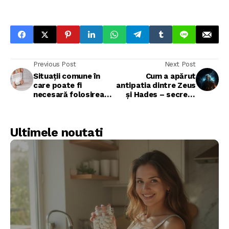
Previous Post
Next Post
Situații comune în
Cum a apărut
care poate fi
antipatia dintre Zeus
necesară folosirea
și Hades – secrete
unor scutece pentru
din culisele
adulți
mitologiei
Ultimele noutati