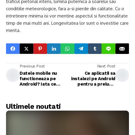
traficul pietonal intens, lumina puternica a soarelui sau
conditiile meteorologice, fara a-si pierde din calitate. Cu o
intretinere minima isi vor mentine aspectul si functionalitate
timp de mai multi ani. Longevitatea lor sunt o investitie care
merita.
Previous Post
Next Post
Datele mobile nu
Ce aplicatii sa
functioneaza pe
instalezi pe Android
Android? Iata ce
pentru a prelungi
trebuie sa faci
durata de viata a
bateriei?
Ultimele noutati