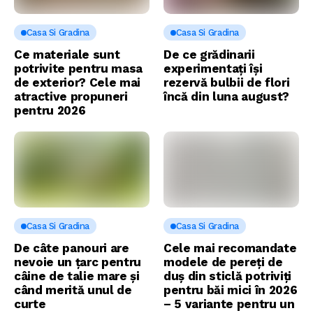
Casa Si Gradina
Casa Si Gradina
Ce materiale sunt
De ce grădinarii
potrivite pentru masa
experimentați își
de exterior? Cele mai
rezervă bulbii de flori
atractive propuneri
încă din luna august?
pentru 2026
Casa Si Gradina
Casa Si Gradina
De câte panouri are
Cele mai recomandate
nevoie un țarc pentru
modele de pereți de
câine de talie mare și
duș din sticlă potriviți
când merită unul de
pentru băi mici în 2026
curte
– 5 variante pentru un