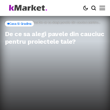
Home
Casa si Gradina
De ce sa alegi pavele din cauciuc pentru
Casa Si Gradina
proiectele tale?
De ce sa alegi pavele din cauciuc
pentru proiectele tale?