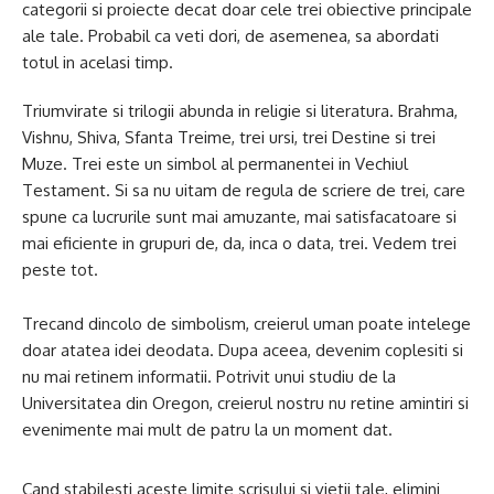
categorii si proiecte decat doar cele trei obiective principale
ale tale. Probabil ca veti dori, de asemenea, sa abordati
totul in acelasi timp.
Triumvirate si trilogii abunda in religie si literatura. Brahma,
Vishnu, Shiva, Sfanta Treime, trei ursi, trei Destine si trei
Muze. Trei este un simbol al permanentei in Vechiul
Testament. Si sa nu uitam de regula de scriere de trei, care
spune ca lucrurile sunt mai amuzante, mai satisfacatoare si
mai eficiente in grupuri de, da, inca o data, trei. Vedem trei
peste tot.
Trecand dincolo de simbolism, creierul uman poate intelege
doar atatea idei deodata. Dupa aceea, devenim coplesiti si
nu mai retinem informatii. Potrivit unui studiu de la
Universitatea din Oregon, creierul nostru nu retine amintiri si
evenimente mai mult de patru la un moment dat.
Cand stabilesti aceste limite scrisului si vietii tale, elimini