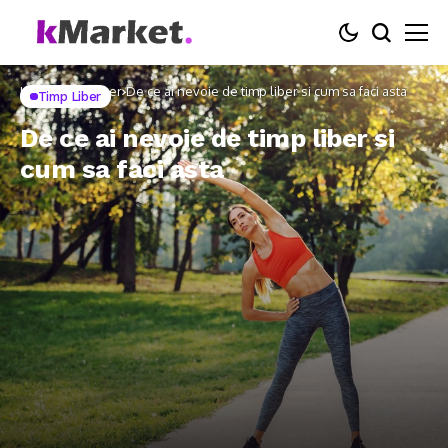
Home
Timp Liber
De ce ai nevoie de timp liber si cum sa faci asta
Timp Liber
De ce ai nevoie de timp liber si
cum sa faci asta