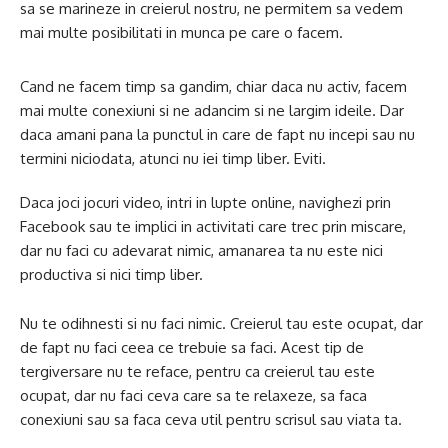
sa se marineze in creierul nostru, ne permitem sa vedem
mai multe posibilitati in munca pe care o facem.
Cand ne facem timp sa gandim, chiar daca nu activ, facem
mai multe conexiuni si ne adancim si ne largim ideile. Dar
daca amani pana la punctul in care de fapt nu incepi sau nu
termini niciodata, atunci nu iei timp liber. Eviti.
Daca joci jocuri video, intri in lupte online, navighezi prin
Facebook sau te implici in activitati care trec prin miscare,
dar nu faci cu adevarat nimic, amanarea ta nu este nici
productiva si nici timp liber.
Nu te odihnesti si nu faci nimic. Creierul tau este ocupat, dar
de fapt nu faci ceea ce trebuie sa faci. Acest tip de
tergiversare nu te reface, pentru ca creierul tau este
ocupat, dar nu faci ceva care sa te relaxeze, sa faca
conexiuni sau sa faca ceva util pentru scrisul sau viata ta.