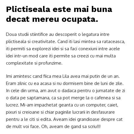
Plictiseala este mai buna
decat mereu ocupata.
Doua studii stiintifice au descoperit o legatura intre
plictiseala si creativitate. Cand iti lasi mintea sa rataceasca,
iti permiti sa explorezi idei si sa faci conexiuni intre acele
idei intr-un mod care iti permite sa creezi cu mai multa
complexitate si profunzime.
Imi amintesc cand fiica mea Lila avea mai putin de un an.
Eram zilnic cu ea acasa si nu dormisem bine de luni de zile.
In cele din urma, am avut o dadaca pentru o jumatate de zi
o data pe saptamana, ca sa pot merge la o cafenea si sa
lucrez. Mi-am impachetat geanta cu un computer, caiet,
pixuri si creioane si chiar paginile lucrarii in desfasurare
pentru a le citi si edita. Aveam idei grandioase despre cat
de mult voi face. Oh, aveam de gand sa scriu!!!