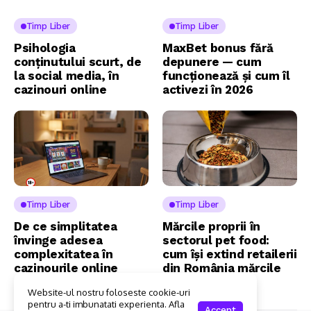
Timp Liber
Timp Liber
Psihologia
MaxBet bonus fără
conținutului scurt, de
depunere — cum
la social media, în
funcționează și cum îl
cazinouri online
activezi în 2026
Timp Liber
Timp Liber
De ce simplitatea
Mărcile proprii în
învinge adesea
sectorul pet food:
complexitatea în
cum își extind retailerii
cazinourile online
din România mărcile
proprii
Website-ul nostru foloseste cookie-uri
pentru a-ti imbunatati experienta. Afla
Accept