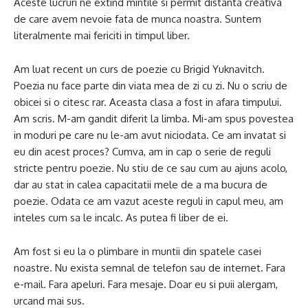
Aceste lucruri ne extind mintile si permit distanta creativa
de care avem nevoie fata de munca noastra. Suntem
literalmente mai fericiti in timpul liber.
Am luat recent un curs de poezie cu Brigid Yuknavitch.
Poezia nu face parte din viata mea de zi cu zi. Nu o scriu de
obicei si o citesc rar. Aceasta clasa a fost in afara timpului.
Am scris. M-am gandit diferit la limba. Mi-am spus povestea
in moduri pe care nu le-am avut niciodata. Ce am invatat si
eu din acest proces? Cumva, am in cap o serie de reguli
stricte pentru poezie. Nu stiu de ce sau cum au ajuns acolo,
dar au stat in calea capacitatii mele de a ma bucura de
poezie. Odata ce am vazut aceste reguli in capul meu, am
inteles cum sa le incalc. As putea fi liber de ei.
Am fost si eu la o plimbare in muntii din spatele casei
noastre. Nu exista semnal de telefon sau de internet. Fara
e-mail. Fara apeluri. Fara mesaje. Doar eu si puii alergam,
urcand mai sus.