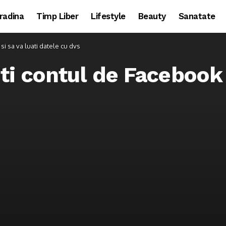
radina
Timp Liber
Lifestyle
Beauty
Sanatate
i sa va luati datele cu dvs
i contul de Facebook s