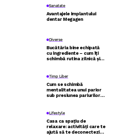
Sanatate
Avantajele implantului
dentar Megagen
Diverse
Bucătăria bine echipată
cu ingrediente – cum îți
schimbă rutina zilnică și
relația cu mâncarea
Timp Liber
Cum se schimbă
mentalitatea unui parior
sub presiunea pariurilor
live și ce poate învăța de
la traderi
Lifestyle
Casa ca spațiu de
relaxare: activități care te
ajută să te deconectezi