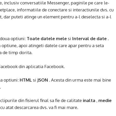
e, inclusiv conversatiile Messenger, paginile pe care le-
tplace, informatiile de conectare si interactiunile dvs. cu
t, dar puteti atinge un element pentru a-l deselecta si a-l
 doua optiuni:
Toate datele mele
si
Interval de date
.
a optiune, apoi atingeti datele care apar pentru a seta
a de timp dorita.
ua optiuni:
HTML
si
JSON
. Acesta din urma este mai bine
.
lipurile din fisierul final sa fie de calitate
inalta
,
medie
 cu atat descarcarea dvs. va fi mai mare.