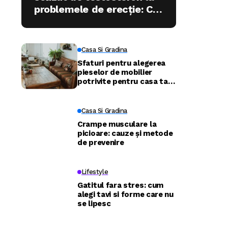
problemele de erecție: Ce
trebuie să știe bărbații în
2026
Casa Si Gradina
Sfaturi pentru alegerea
pieselor de mobilier
potrivite pentru casa ta –
confort și funcționalitate
în fiecare cameră
Casa Si Gradina
Crampe musculare la
picioare: cauze și metode
de prevenire
Lifestyle
Gatitul fara stres: cum
alegi tavi si forme care nu
se lipesc