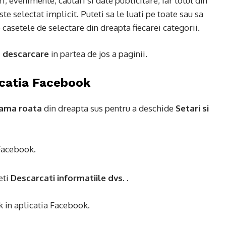
, evenimente, cautari si date publicitare, iar totul din
te selectat implicit. Puteti sa le luati pe toate sau sa
e casetele de selectare din dreapta fiecarei categorii.
 o descarcare
in partea de jos a paginii.
icatia Facebook
rama roata
din dreapta sus pentru a deschide
Setari si
eti
Descarcati informatiile dvs.
.