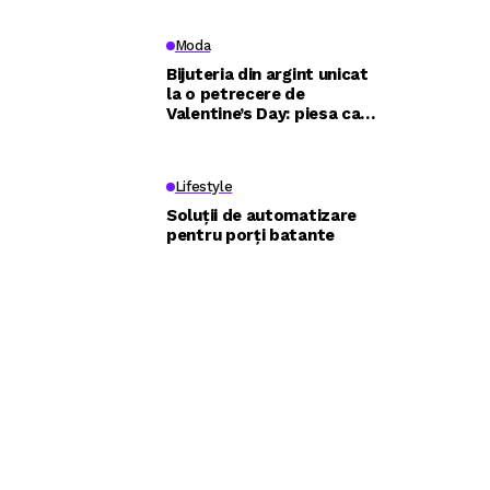
eficient
Moda
Bijuteria din argint unicat
la o petrecere de
Valentine’s Day: piesa care
construiește întreaga
apariție
Lifestyle
Soluții de automatizare
pentru porți batante