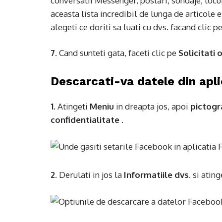
conversatii Messenger, postari, sondaje, locuri
aceasta lista incredibil de lunga de articole es
alegeti ce doriti sa luati cu dvs. facand clic p
7.
Cand sunteti gata, faceti clic pe
Solicitati
Descarcati-va datele din apl
1.
Atingeti
Meniu
in dreapta jos, apoi
pictog
confidentialitate
.
2.
Derulati in jos la
Informatiile dvs.
si ating