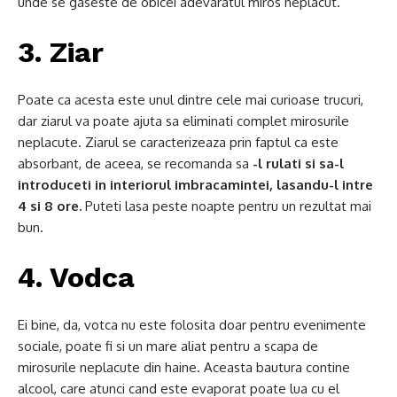
unde se gaseste de obicei adevaratul miros neplacut.
3. Ziar
Poate ca acesta este unul dintre cele mai curioase trucuri,
dar ziarul va poate ajuta sa eliminati complet mirosurile
neplacute. Ziarul se caracterizeaza prin faptul ca este
absorbant, de aceea, se recomanda sa
-l rulati si sa-l
introduceti in interiorul imbracamintei, lasandu-l intre
4 si 8 ore.
Puteti lasa peste noapte pentru un rezultat mai
bun.
4. Vodca
Ei bine, da, votca nu este folosita doar pentru evenimente
sociale, poate fi si un mare aliat pentru a scapa de
mirosurile neplacute din haine. Aceasta bautura contine
alcool, care atunci cand este evaporat poate lua cu el