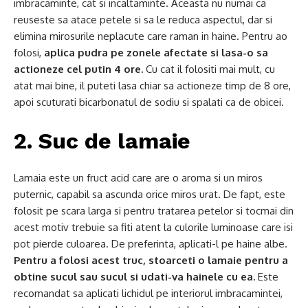
imbracaminte, cat si incaltaminte. Aceasta nu numai ca
reuseste sa atace petele si sa le reduca aspectul, dar si
elimina mirosurile neplacute care raman in haine. Pentru ao
folosi,
aplica pudra pe zonele afectate si lasa-o sa
actioneze cel putin 4 ore.
Cu cat il folositi mai mult, cu
atat mai bine, il puteti lasa chiar sa actioneze timp de 8 ore,
apoi scuturati bicarbonatul de sodiu si spalati ca de obicei.
2. Suc de lamaie
Lamaia este un fruct acid care are o aroma si un miros
puternic, capabil sa ascunda orice miros urat. De fapt, este
folosit pe scara larga si pentru tratarea petelor si tocmai din
acest motiv trebuie sa fiti atent la culorile luminoase care isi
pot pierde culoarea. De preferinta, aplicati-l pe haine albe.
Pentru a folosi acest truc, stoarceti o lamaie pentru a
obtine sucul sau sucul si udati-va hainele cu ea.
Este
recomandat sa aplicati lichidul pe interiorul imbracamintei,