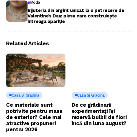
Moda
Bijuteria din argint unicat la o petrecere de
Valentine’s Day: piesa care construiește
întreaga apariție
Related Articles
Casa Si Gradina
Casa Si Gradina
Ce materiale sunt
De ce grădinarii
potrivite pentru masa
experimentați își
de exterior? Cele mai
rezervă bulbii de flori
atractive propuneri
încă din luna august?
pentru 2026