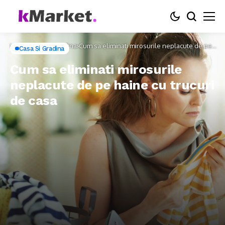
Home
Casa si Gradina
Cum sa eliminati mirosurile neplacute de pe
Casa Si Gradina
haine cu trucuri de casa
Cum sa eliminati mirosurile
neplacute de pe haine cu trucuri
de casa