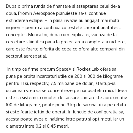
Dupa o prima runda de finantare si asteptarea celei de-a
doua, Promin Aerospace planuieste sa-si continue
extinderea echipei – in plina invazie au angajat mai multi
ingineri – pentru a continua cu testele care imbunatatesc
conceptul. Munca lor, dupa cum explica ei, variaza de la
cercetare stiintifica pana la proiectarea completa a rachetei,
care este foarte diferita de ceea ce ofera alte companii din
sectorul aerospatial.
In timp ce firme precum SpaceX si Rocket Lab ofera sa
puna pe orbita incarcaturi utile de 200 si 300 de kilograme
pentru 1,1 si, respectiv, 7,5 milioane de dolari, startup-ul
ucrainean vrea sa se concentreze pe nanosateliti mici. Ideea
este ca sistemul complet de lansare cantareste aproximativ
100 de kilograme, poate pune 3 kg de sarcina utila pe orbita
si este foarte ieftin de operat. In functie de configuratia sa,
acesta poate avea o inaltime intre patru si opt metri, iar un
diametru intre 0,2 si 0,45 metri.