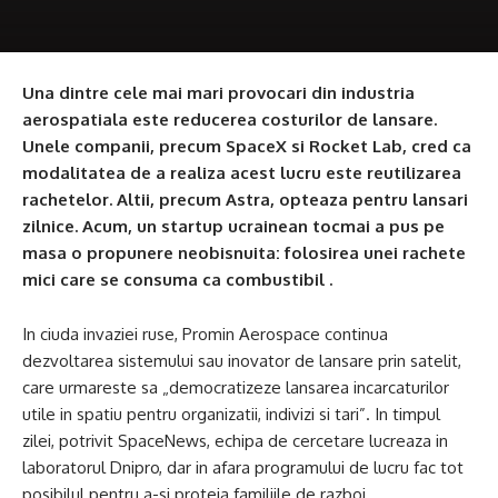
Una dintre cele mai mari provocari din industria
aerospatiala este reducerea costurilor de lansare.
Unele companii, precum SpaceX si Rocket Lab, cred ca
modalitatea de a realiza acest lucru este reutilizarea
rachetelor. Altii, precum Astra, opteaza pentru lansari
zilnice. Acum, un startup ucrainean tocmai a pus pe
masa o propunere neobisnuita: folosirea unei rachete
mici care se consuma ca combustibil .
In ciuda invaziei ruse, Promin Aerospace continua
dezvoltarea sistemului sau inovator de lansare prin satelit,
care urmareste sa „democratizeze lansarea incarcaturilor
utile in spatiu pentru organizatii, indivizi si tari”. In timpul
zilei, potrivit SpaceNews, echipa de cercetare lucreaza in
laboratorul Dnipro, dar in afara programului de lucru fac tot
posibilul pentru a-si proteja familiile de razboi.