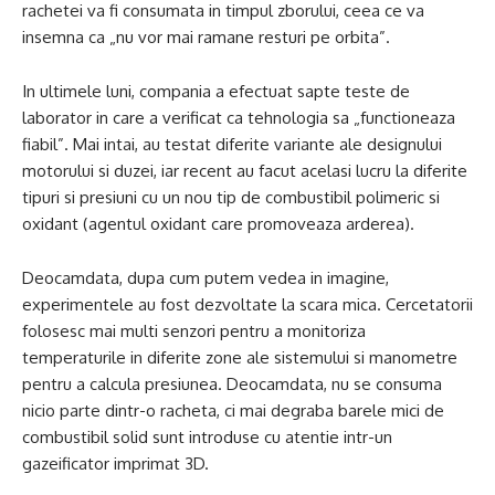
rachetei va fi consumata in timpul zborului, ceea ce va
insemna ca „nu vor mai ramane resturi pe orbita”.
In ultimele luni, compania a efectuat sapte teste de
laborator in care a verificat ca tehnologia sa „functioneaza
fiabil”. Mai intai, au testat diferite variante ale designului
motorului si duzei, iar recent au facut acelasi lucru la diferite
tipuri si presiuni cu un nou tip de combustibil polimeric si
oxidant (agentul oxidant care promoveaza arderea).
Deocamdata, dupa cum putem vedea in imagine,
experimentele au fost dezvoltate la scara mica. Cercetatorii
folosesc mai multi senzori pentru a monitoriza
temperaturile in diferite zone ale sistemului si manometre
pentru a calcula presiunea. Deocamdata, nu se consuma
nicio parte dintr-o racheta, ci mai degraba barele mici de
combustibil solid sunt introduse cu atentie intr-un
gazeificator imprimat 3D.