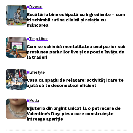
Diverse
Bucătăria bine echipată cu ingrediente – cum
îți schimbă rutina zilnică și relația cu
mâncarea
Timp Liber
Cum se schimbă mentalitatea unui parior sub
presiunea pariurilor live și ce poate învăța de
la traderi
Lifestyle
Casa ca spațiu de relaxare: activități care te
ajută să te deconectezi eficient
Moda
Bijuteria din argint unicat la o petrecere de
Valentine’s Day: piesa care construiește
întreaga apariție