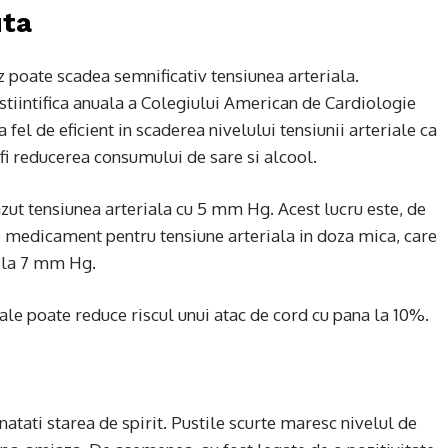
uta
z poate scadea semnificativ tensiunea arteriala.
 stiintifica anuala a Colegiului American de Cardiologie
 fel de eficient in scaderea nivelului tensiunii arteriale ca
r fi reducerea consumului de sare si alcool.
azut tensiunea arteriala cu 5 mm Hg. Acest lucru este, de
medicament pentru tensiune arteriala in doza mica, care
a la 7 mm Hg.
le poate reduce riscul unui atac de cord cu pana la 10%.
atati starea de spirit. Pustile scurte maresc nivelul de