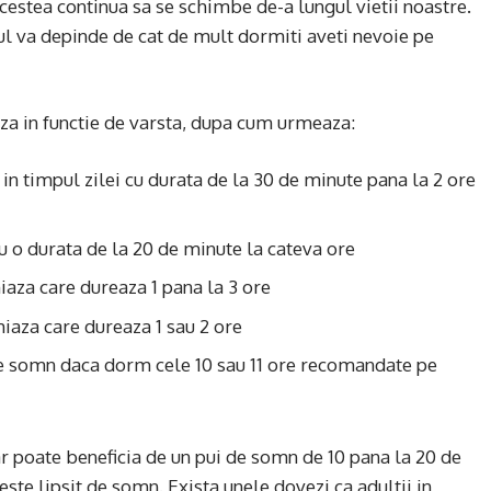
 acestea continua sa se schimbe de-a lungul vietii noastre.
nul va depinde de cat de mult dormiti aveti nevoie pe
za in functie de varsta, dupa cum urmeaza:
in timpul zilei cu durata de la 30 de minute pana la 2 ore
u o durata de la 20 de minute la cateva ore
aza care dureaza 1 pana la 3 ore
aza care dureaza 1 sau 2 ore
de somn daca dorm cele 10 sau 11 ore recomandate pe
r poate beneficia de un pui de somn de 10 pana la 20 de
ste lipsit de somn. Exista unele dovezi ca adultii in