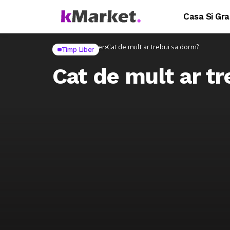
Casa Si Gra
Home
Timp Liber
Cat de mult ar trebui sa dorm?
Timp Liber
Cat de mult ar t