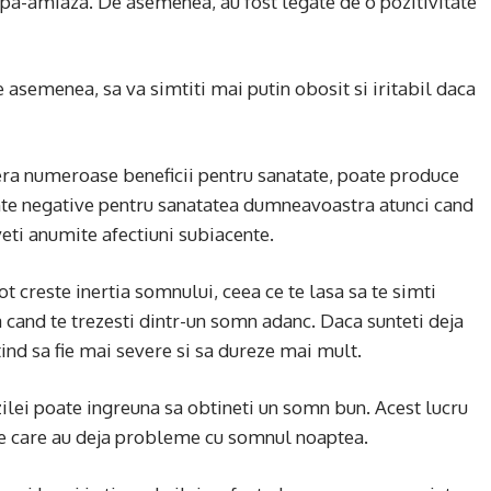
dupa-amiaza. De asemenea, au fost legate de o pozitivitate
 asemenea, sa va simtiti mai putin obosit si iritabil daca
era numeroase beneficii pentru sanatate, poate produce
nte negative pentru sanatatea dumneavoastra atunci cand
ti anumite afectiuni subiacente.
 creste inertia somnului, ceea ce te lasa sa te simti
a cand te trezesti dintr-un somn adanc. Daca sunteti deja
ind sa fie mai severe si sa dureze mai mult.
ilei poate ingreuna sa obtineti un somn bun. Acest lucru
ie care au deja probleme cu somnul noaptea.