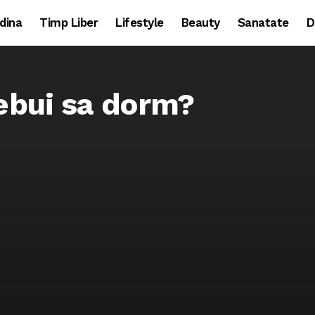
dina
Timp Liber
Lifestyle
Beauty
Sanatate
D
rebui sa dorm?