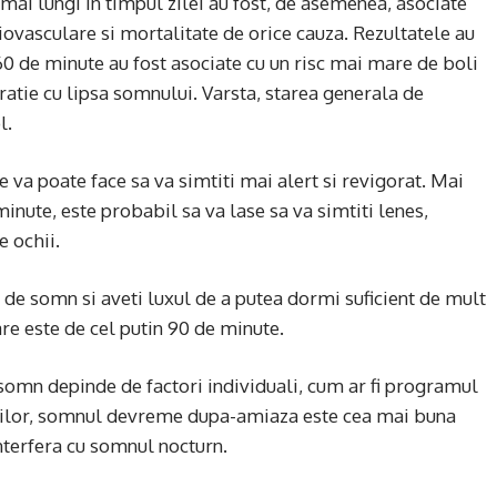
mai lungi in timpul zilei au fost, de asemenea, asociate
iovasculare si mortalitate de orice cauza. Rezultatele au
60 de minute au fost asociate cu un risc mai mare de boli
ratie cu lipsa somnului. Varsta, starea generala de
l.
 va poate face sa va simtiti mai alert si revigorat. Mai
inute, este probabil sa va lase sa va simtiti lenes,
e ochii.
t de somn si aveti luxul de a putea dormi suficient de mult
are este de cel putin 90 de minute.
omn depinde de factori individuali, cum ar fi programul
nilor, somnul devreme dupa-amiaza este cea mai buna
nterfera cu somnul nocturn.