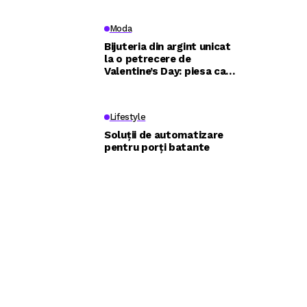
eficient
Moda
Bijuteria din argint unicat
la o petrecere de
Valentine’s Day: piesa care
construiește întreaga
apariție
Lifestyle
Soluții de automatizare
pentru porți batante