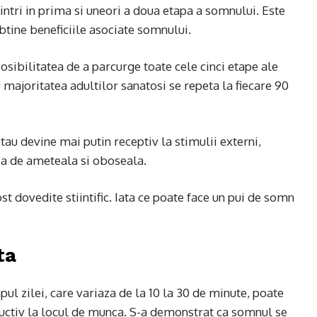
ntri in prima si uneori a doua etapa a somnului. Este
btine beneficiile asociate somnului.
osibilitatea de a parcurge toate cele cinci etape ale
 majoritatea adultilor sanatosi se repeta la fiecare 90
tau devine mai putin receptiv la stimulii externi,
ea de ameteala si oboseala.
st dovedite stiintific. Iata ce poate face un pui de somn
ta
ul zilei, care variaza de la 10 la 30 de minute, poate
uctiv la locul de munca. S-a demonstrat ca somnul se