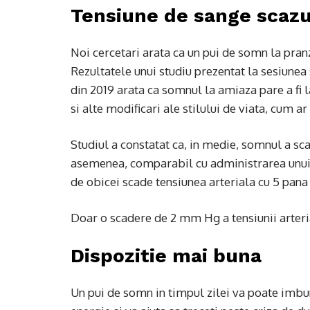
Tensiune de sange scaz
Noi cercetari arata ca un pui de somn la pran
Rezultatele unui studiu prezentat la sesiunea
din 2019 arata ca somnul la amiaza pare a fi la
si alte modificari ale stilului de viata, cum a
Studiul a constatat ca, in medie, somnul a sc
asemenea, comparabil cu administrarea unui 
de obicei scade tensiunea arteriala cu 5 pan
Doar o scadere de 2 mm Hg a tensiunii arteria
Dispozitie mai buna
Un pui de somn in timpul zilei va poate imbun