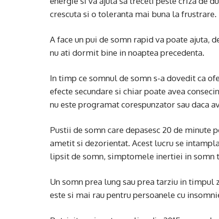
energie si va ajuta sa treceti peste criza de 
crescuta si o toleranta mai buna la frustrare.
A face un pui de somn rapid va poate ajuta, de
nu ati dormit bine in noaptea precedenta.
In timp ce somnul de somn s-a dovedit ca of
efecte secundare si chiar poate avea conseci
nu este programat corespunzator sau daca ave
Pustii de somn care depasesc 20 de minute pot
ametit si dezorientat. Acest lucru se intampl
lipsit de somn, simptomele inertiei in somn t
Un somn prea lung sau prea tarziu in timpul z
este si mai rau pentru persoanele cu insomn