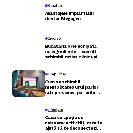
Sanatate
Avantajele implantului
dentar Megagen
Diverse
Bucătăria bine echipată
cu ingrediente – cum îți
schimbă rutina zilnică și
relația cu mâncarea
Timp Liber
Cum se schimbă
mentalitatea unui parior
sub presiunea pariurilor
live și ce poate învăța de
la traderi
Lifestyle
Casa ca spațiu de
relaxare: activități care te
ajută să te deconectezi