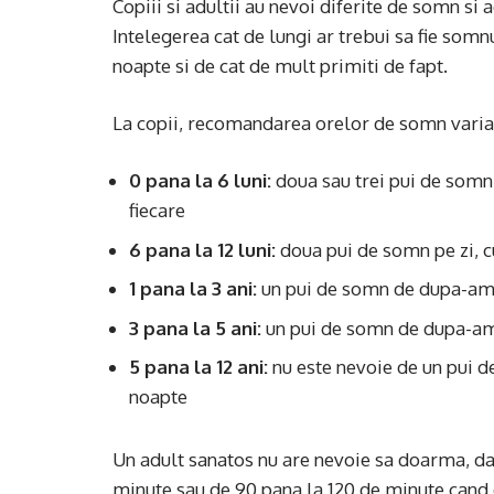
Copiii si adultii au nevoi diferite de somn si
Intelegerea cat de lungi ar trebui sa fie som
noapte si de cat de mult primiti de fapt.
La copii, recomandarea orelor de somn varia
0 pana la 6 luni:
doua sau trei pui de somn 
fiecare
6 pana la 12 luni:
doua pui de somn pe zi, c
1 pana la 3 ani:
un pui de somn de dupa-ami
3 pana la 5 ani:
un pui de somn de dupa-ami
5 pana la 12 ani:
nu este nevoie de un pui 
noapte
Un adult sanatos nu are nevoie sa doarma, da
minute sau de 90 pana la 120 de minute cand e