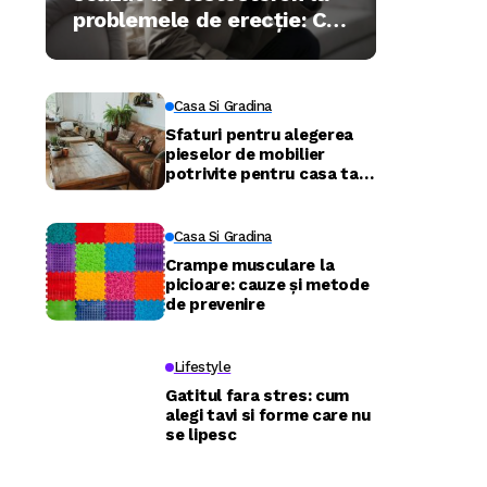
problemele de erecție: Ce
trebuie să știe bărbații în
2026
Casa Si Gradina
Sfaturi pentru alegerea
pieselor de mobilier
potrivite pentru casa ta –
confort și funcționalitate
în fiecare cameră
Casa Si Gradina
Crampe musculare la
picioare: cauze și metode
de prevenire
Lifestyle
Gatitul fara stres: cum
alegi tavi si forme care nu
se lipesc