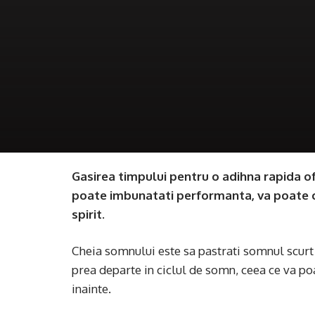
Gasirea timpului pentru o adihna rapida of
poate imbunatati performanta, va poate cr
spirit.
Cheia somnului este sa pastrati somnul scurt 
prea departe in ciclul de somn, ceea ce va po
inainte.