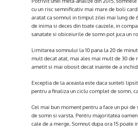
Potrivit unei meta-analize din 2015, somnele 
cu un risc semnificativ mai mare de boli card
aratat ca somnul in timpul zilei mai lung de 
de inima si deces din toate cauzele, in compa
sanatate si obiceiurile de somn pot juca un ro
Limitarea somnului la 10 pana la 20 de minute
mult decat atat, mai ales mai mult de 30 de m
ametit si mai obosit decat inainte de a inchid
Exceptia de la aceasta este daca sunteti lipsi
pentru a finaliza un ciclu complet de somn, c
Cel mai bun moment pentru a face un pui de s
de somn si varsta. Pentru majoritatea oame
cale de a merge. Somnul dupa ora 15 poate i