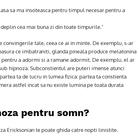
 lasa sa ma insoteasca pentru timpul necesar pentru a
e deplin cea mai buna zi din toate timpurile.”
e convingerile tale, ceea ce ai in minte. De exemplu, s-ar
e masura ce imbatraniti, glanda pineala produce melatonina
r pentru a adormi si a ramane adormit. De exemplu, el ar
sub hipnoza. Subconstientul are puteri imense atunci
partea ta de lucru in lumea fizica: partea ta constienta
mera astfel incat sa nu existe lumina pe toata durata
noza pentru somn?
a Ericksonian te poate ghida catre nopti linistite.