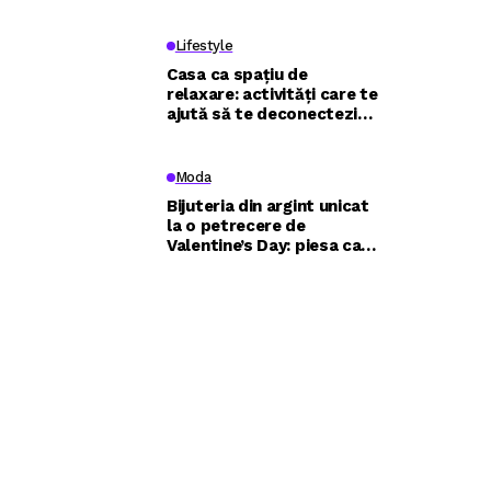
live și ce poate învăța de
la traderi
Lifestyle
Casa ca spațiu de
relaxare: activități care te
ajută să te deconectezi
eficient
Moda
Bijuteria din argint unicat
la o petrecere de
Valentine’s Day: piesa care
construiește întreaga
apariție