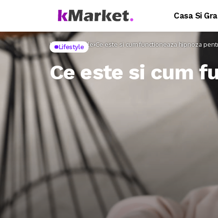
Casa Si Gra
Home
Lifestyle
Ce este si cum functioneaza hipnoza pen
Lifestyle
Ce este si cum f