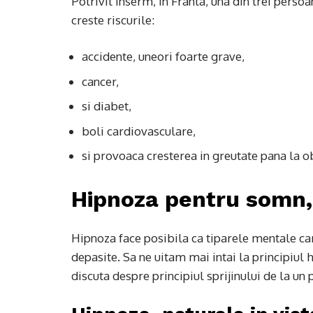
Potrivit Inserm, in Franta, una din trei pers
creste riscurile:
accidente, uneori foarte grave,
cancer,
si diabet,
boli cardiovasculare,
si provoaca cresterea in greutate pana la o
Hipnoza pentru somn, 
Hipnoza face posibila ca tiparele mentale car
depasite. Sa ne uitam mai intai la principiul h
discuta despre principiul sprijinului de la un