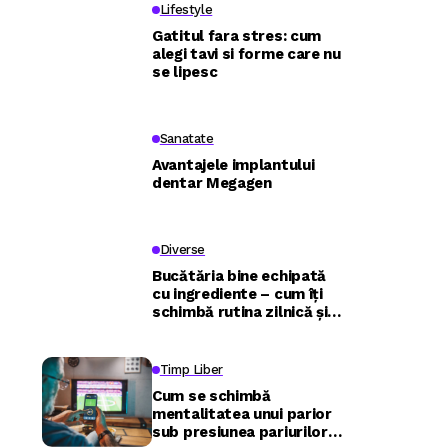
Lifestyle
Gatitul fara stres: cum
alegi tavi si forme care nu
se lipesc
Sanatate
Avantajele implantului
dentar Megagen
Diverse
Bucătăria bine echipată
cu ingrediente – cum îți
schimbă rutina zilnică și
relația cu mâncarea
Timp Liber
Cum se schimbă
mentalitatea unui parior
sub presiunea pariurilor