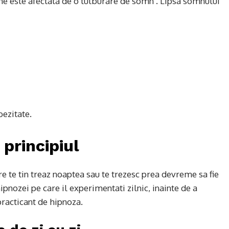
oane este afectata de o tulburare de somn . Lipsa somnului
bezitate.
principiul
e te tin treaz noaptea sau te trezesc prea devreme sa fie
ipnozei pe care il experimentati zilnic, inainte de a
 practicant de hipnoza.