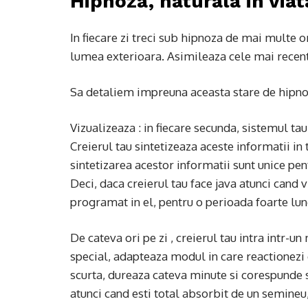
Hipnoza, naturala in viata
In fiecare zi treci sub hipnoza de mai multe or
lumea exterioara. Asimileaza cele mai recent
Sa detaliem impreuna aceasta stare de hipnoz
Vizualizeaza : in fiecare secunda, sistemul ta
Creierul tau sintetizeaza aceste informatii in
sintetizarea acestor informatii sunt unice pent
Deci, daca creierul tau face java atunci cand 
programat in el, pentru o perioada foarte lu
De cateva ori pe zi , creierul tau intra intr-u
special, adapteaza modul in care reactionezi 
scurta, dureaza cateva minute si corespunde st
atunci cand esti total absorbit de un semineu,