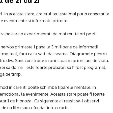
 de zi cu zi
i. In aceasta stare, creierul tau este mai putin conectat la
e evenimente si informatii primite.
a pe care o experimentati de mai multe ori pe zi:
u nervos primeste 1 pana la 3 milioane de informatii .
 timp real, fara ca tu sa-ti dai seama. Diagramele pentru
ru dvs. Sunt construite in principal in primii ani de viata.
vrei sa dormi , este foarte probabil sa fi fost programat,
nga de timp.
n mod in care iti poate schimba tiparele mentale. In
emotional la evenimente. Aceasta stare poate fi foarte
arii de hipnoza . Cu siguranta ai reusit sa-l observi
 de un film sau cufundat intr-o carte.