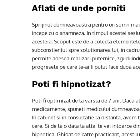
Aflati de unde porniti
Sprijinul dumneavoastra pentru un somn mai 
incepe cu o anamneza. In timpul acestei sesiun
acesteia. Scopul este de a colecta elementele
subconstientul spre solutionarea lui, in cad
permite adesea realizari puternice, zguduindu-
progresele pe care le-ai fi putut face dupa a
Poti fi hipnotizat?
Poti fi optimizat de la varsta de 7 ani. Daca a
medicamente, spuneti medicului dumneavoas
In cabinet si in consultatie la distanta, ave
cere. Si de la o data la alta, te vei intoarce 
hipnotica. Ghidat de catre practicant, acest 