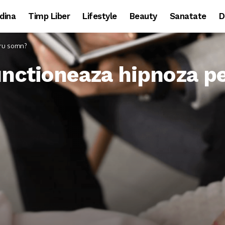
dina
Timp Liber
Lifestyle
Beauty
Sanatate
D
tru somn?
unctioneaza hipnoza 