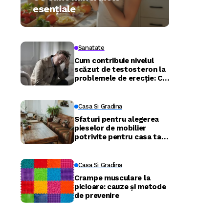
esențiale
Sanatate
Cum contribuie nivelul
scăzut de testosteron la
problemele de erecție: Ce
trebuie să știe bărbații în
2026
Casa Si Gradina
Sfaturi pentru alegerea
pieselor de mobilier
potrivite pentru casa ta –
confort și funcționalitate
în fiecare cameră
Casa Si Gradina
Crampe musculare la
picioare: cauze și metode
de prevenire