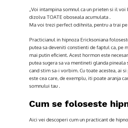
„Voi intampina somnul ca un prieten si il voi
dizolva TOATE oboseala acumulata .
Ma voi trezi perfect odihnita, pentru a trai p
Practicianul in hipnoza Ericksoniana folosest
putea sa deveniti constienti de faptul ca, p
mai putin eficient. Acest hormon este necesa
putea sugera sa va mentineti glanda pineala 
cand stim sa-i vorbim. Cu toate acestea, ai si 
este cea care, de exemplu, iti poate aranja ca
somnului tau .
Cum se foloseste hip
Aici vei descoperi cum un practicant de hipnoz