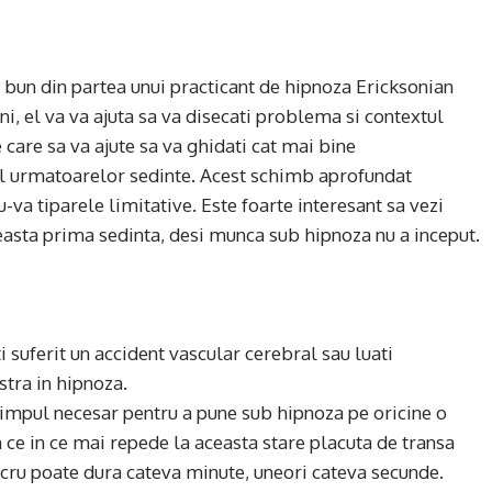
bun din partea unui practicant de hipnoza Ericksonian
i, el va va ajuta sa va disecati problema si contextul
 care sa va ajute sa va ghidati cat mai bine
rul urmatoarelor sedinte. Acest schimb aprofundat
va tiparele limitative. Este foarte interesant sa vezi
ceasta prima sedinta, desi munca sub hipnoza nu a inceput.
ti suferit un accident vascular cerebral sau luati
tra in hipnoza.
m timpul necesar pentru a pune sub hipnoza pe oricine o
din ce in ce mai repede la aceasta stare placuta de transa
lucru poate dura cateva minute, uneori cateva secunde.